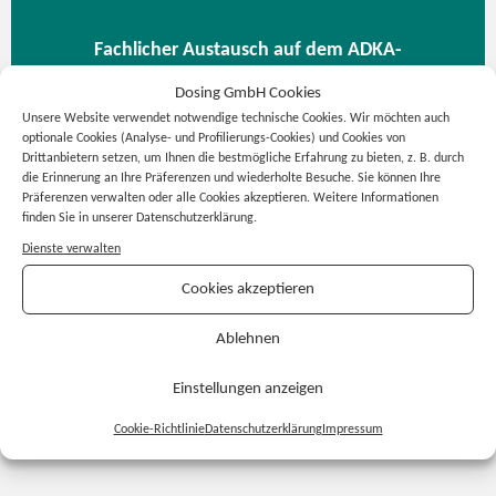
Fachlicher Austausch auf dem ADKA-
Jahreskongress in Düsseldorf
Dosing GmbH Cookies
Unsere Website verwendet notwendige technische Cookies. Wir möchten auch
Die intensivsten Gespräche auf
optionale Cookies (Analyse- und Profilierungs-Cookies) und Cookies von
Drittanbietern setzen, um Ihnen die bestmögliche Erfahrung zu bieten, z. B. durch
Fachkongressen entstehen häufig abseits des
die Erinnerung an Ihre Präferenzen und wiederholte Besuche. Sie können Ihre
Vortragsprogramms – dort, wo Erfahrung auf
Präferenzen verwalten oder alle Cookies akzeptieren. Weitere Informationen
finden Sie in unserer Datenschutzerklärung.
Erfahrung trifft. Seit über 20 Jahren stehen
Dienste verwalten
unsere Lösungen für Verlässlichkeit im
Cookies akzeptieren
Medikationsprozess.
Ablehnen
Mehr erfahren
Einstellungen anzeigen
Cookie-Richtlinie
Datenschutzerklärung
Impressum