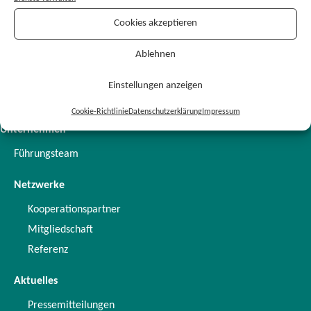
Produktlösungen
Cookies akzeptieren
AiDKlinik
Ablehnen
Dosing Flycicle Vision
Dosing eMP
Einstellungen anzeigen
Dosing MIA Service
Cookie-Richtlinie
Datenschutzerklärung
Impressum
Unternehmen
Führungsteam
Netzwerke
Kooperationspartner
Mitgliedschaft
Referenz
Aktuelles
Pressemitteilungen