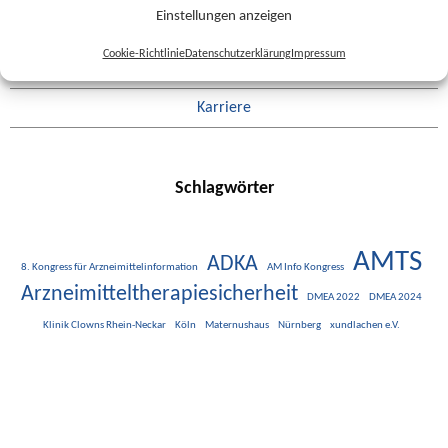
Einstellungen anzeigen
Pressemitteilungen
Cookie-Richtlinie
Datenschutzerklärung
Impressum
Termine
Karriere
Schlagwörter
AMTS
ADKA
8. Kongress für Arzneimittelinformation
AM Info Kongress
Arzneimitteltherapiesicherheit
DMEA 2022
DMEA 2024
Klinik Clowns Rhein-Neckar
Köln
Maternushaus
Nürnberg
xundlachen e.V.