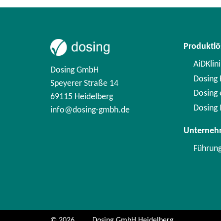
Produktl
AiDKlini
Dosing GmbH
Dosing F
Speyerer Straße 14
Dosing
69115 Heidelberg
Dosing 
info@dosing-gmbh.de
Unterne
Führun
© 2026
Dosing GmbH Heidelberg