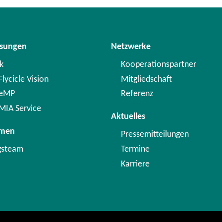
ösungen
Netzwerke
k
Kooperationspartner
lycicle Vision
Mitgliedschaft
 eMP
Referenz
MIA Service
Aktuelles
hmen
Pressemitteilungen
gsteam
Termine
Karriere