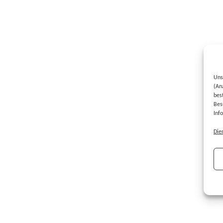
Uns
(An
bes
Bes
Inf
Die