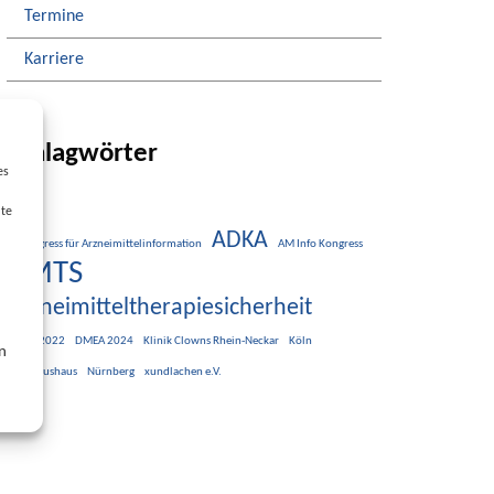
Termine
Karriere
Schlagwörter
es
lte
ADKA
8. Kongress für Arzneimittelinformation
AM Info Kongress
AMTS
Arzneimitteltherapiesicherheit
DMEA 2022
DMEA 2024
Klinik Clowns Rhein-Neckar
Köln
n
Maternushaus
Nürnberg
xundlachen e.V.