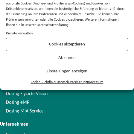
optionale Cookies (Analyse- und Profilierungs-Cookies) und Cookies von
Drittanbietern setzen, um Ihnen die bestmögliche Erfahrung zu bieten, z. B. durch
die Erinnerung an Ihre Präferenzen und wiederholte Besuche. Sie können Ihre
Präferenzen verwalten oder alle Cookies akzeptieren. Weitere Informationen
finden Sie in unserer Datenschutzerklärung.
Dienste verwalten
Dosing GmbH
Cookies akzeptieren
Speyerer Straße 14
69115 Heidelberg
Ablehnen
info@dosing-gmbh.de
Einstellungen anzeigen
Produktlösungen
Cookie-Richtlinie
Datenschutzerklärung
Impressum
AiDKlinik
Dosing Flycicle Vision
Dosing eMP
Dosing MIA Service
Unternehmen