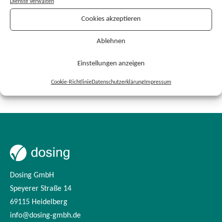
Dienste verwalten
AMTS
ADKA
Cookies akzeptieren
8. Kongress für Arzneimittelinformation
AM Info Kongress
Arzneimitteltherapiesicherheit
DMEA 2022
DMEA 2024
Ablehnen
Klinik Clowns Rhein-Neckar
Köln
Maternushaus
Nürnberg
xundlachen e.V.
Einstellungen anzeigen
Cookie-Richtlinie
Datenschutzerklärung
Impressum
Dosing GmbH
Speyerer Straße 14
69115 Heidelberg
info@dosing-gmbh.de