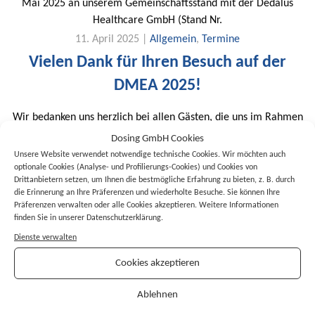
Mai 2025 an unserem Gemeinschaftsstand mit der Dedalus
Healthcare GmbH (Stand Nr.
11. April 2025 |
Allgemein
,
Termine
Vielen Dank für Ihren Besuch auf der
DMEA 2025!
Wir bedanken uns herzlich bei allen Gästen, die uns im Rahmen
der DMEA 2025 auf unserem Messestand in Berlin besucht
Dosing GmbH Cookies
haben.
Unsere Website verwendet notwendige technische Cookies. Wir möchten auch
optionale Cookies (Analyse- und Profilierungs-Cookies) und Cookies von
19. März 2025 |
Allgemein
,
Termine
Drittanbietern setzen, um Ihnen die bestmögliche Erfahrung zu bieten, z. B. durch
DMEA 2025: CHANGE – Ihre Chance auf
die Erinnerung an Ihre Präferenzen und wiederholte Besuche. Sie können Ihre
Präferenzen verwalten oder alle Cookies akzeptieren. Weitere Informationen
Veränderung. Wir zeigen Ihnen wie!
finden Sie in unserer Datenschutzerklärung.
Dienste verwalten
Wir laden Sie herzlich ein, gemeinsam mit uns die Zukunft von
Cookies akzeptieren
Arzneimitteltherapiesicherheit und Medikation zu gestalten.
Kommen Sie vom 08. bis 10.
Ablehnen
17. Juli 2024 |
Allgemein