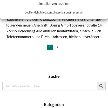
Die Dosing bezieht neue Geschäftsräume!
Einstellungen anzeigen
Cookie-Richtlinie
Datenschutzerklärung
Impressum
Unser Team wächst weiter und wir vergrößern unsere bisherigen
Kapazitäten. Ab dem 01.08.2024 erreichen Sie uns unter der
folgenden neuen Anschrift: Dosing GmbH Speyerer Straße 14
69115 Heidelberg Alle anderen Kontaktdaten, einschließlich
Telefonnummern und E-Mail-Adressen, bleiben unverändert.
1
»
Suche
Search Button
Search
for:
Kategorien