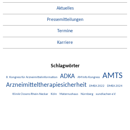
Aktuelles
Pressemitteilungen
Termine
Karriere
Schlagwörter
AMTS
ADKA
8. Kongress für Arzneimittelinformation
AM Info Kongress
Arzneimitteltherapiesicherheit
DMEA 2022
DMEA 2024
Klinik Clowns Rhein-Neckar
Köln
Maternushaus
Nürnberg
xundlachen e.V.