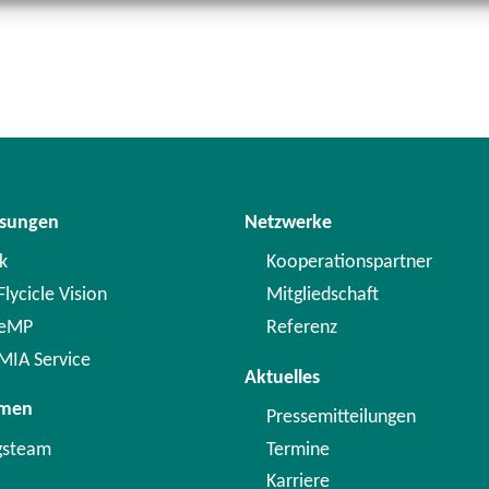
ösungen
Netzwerke
k
Kooperationspartner
lycicle Vision
Mitgliedschaft
 eMP
Referenz
MIA Service
Aktuelles
hmen
Pressemitteilungen
gsteam
Termine
Karriere