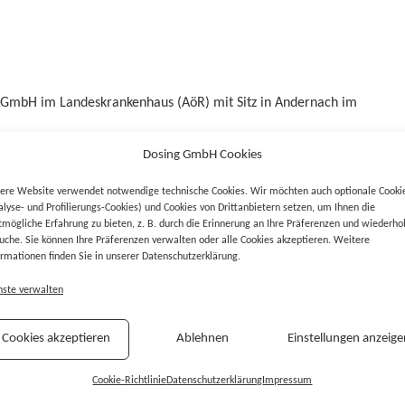
 GmbH im Landeskrankenhaus (AöR) mit Sitz in Andernach im
Dosing GmbH Cookies
stem von AiD
Klinik
® mit Integration in das Nexus-KIS für die
Verbesserung der Versorgungsqualität für unsere Patienten
ere Website verwendet notwendige technische Cookies. Wir möchten auch optionale Cooki
alyse- und Profilierungs-Cookies) und Cookies von Drittanbietern setzen, um Ihnen die
tmögliche Erfahrung zu bieten, z. B. durch die Erinnerung an Ihre Präferenzen und wiederho
uche. Sie können Ihre Präferenzen verwalten oder alle Cookies akzeptieren. Weitere
mazie,
ormationen finden Sie in unserer Datenschutzerklärung.
ment
nste verwalten
Cookies akzeptieren
Ablehnen
Einstellungen anzeige
Cookie-Richtlinie
Datenschutzerklärung
Impressum