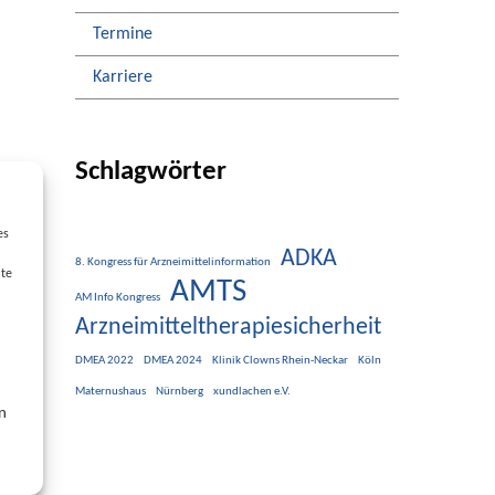
Termine
Karriere
Schlagwörter
es
ADKA
8. Kongress für Arzneimittelinformation
lte
AMTS
AM Info Kongress
Arzneimitteltherapiesicherheit
DMEA 2022
DMEA 2024
Klinik Clowns Rhein-Neckar
Köln
Maternushaus
Nürnberg
xundlachen e.V.
n