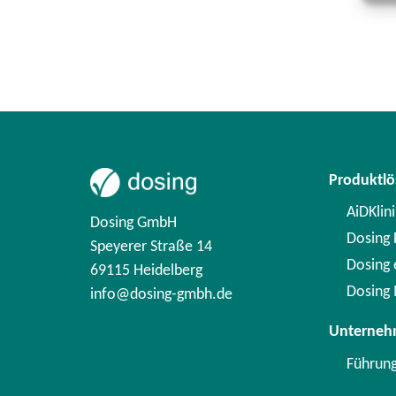
Produktl
AiDKlini
Dosing GmbH
Dosing F
Speyerer Straße 14
Dosing
69115 Heidelberg
Dosing 
info@dosing-gmbh.de
Unterne
Führun