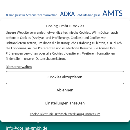
AMTS
ADKA
8. Kongress für Arzneimittelinformation
AM Info Kongress
Arzneimitteltherapiesicherheit
DMEA 2022
DMEA 2024
Dosing GmbH Cookies
Klinik Clowns Rhein-Neckar
Köln
Maternushaus
Nürnberg
xundlachen e.V.
Unsere Website verwendet notwendige technische Cookies. Wir möchten auch
optionale Cookies (Analyse- und Profilierungs-Cookies) und Cookies von
Drittanbietern setzen, um Ihnen die bestmögliche Erfahrung zu bieten, z. B. durch
die Erinnerung an Ihre Präferenzen und wiederholte Besuche. Sie können Ihre
Präferenzen verwalten oder alle Cookies akzeptieren. Weitere Informationen
finden Sie in unserer Datenschutzerklärung.
Dienste verwalten
Cookies akzeptieren
Ablehnen
Einstellungen anzeigen
Dosing GmbH
Speyerer Straße 14
Cookie-Richtlinie
Datenschutzerklärung
Impressum
69115 Heidelberg
info@dosing-gmbh.de