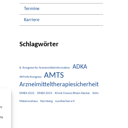
Termine
Karriere
Schlagwörter
ADKA
8. Kongress für Arzneimittelinformation
AMTS
AM Info Kongress
Arzneimitteltherapiesicherheit
DMEA 2022
DMEA 2024
Klinik Clowns Rhein-Neckar
Köln
Maternushaus
Nürnberg
xundlachen e.V.
es
lte