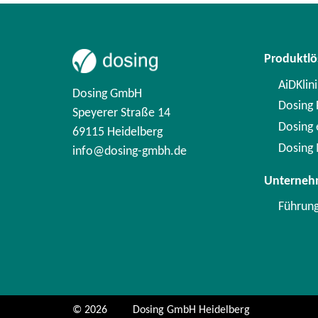
Produktl
AiDKlini
Dosing GmbH
Dosing F
Speyerer Straße 14
Dosing
69115 Heidelberg
Dosing 
info@dosing-gmbh.de
Unterne
Führun
© 2026
Dosing GmbH Heidelberg