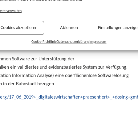
nste verwalten
Cookies akzeptieren
Ablehnen
Einstellungen anzeige
Cookie-Richtlinie
Datenschutzerklärung
Impressum
aktuellen Newsletter die Dosing GmbH vor.
ehmen Software zur Unterstützung der
iniken ein validiertes und evidenzbasiertes System zur Verfügung.
ation Information Analyse) eine oberflächenlose Softwarelösung
n in der Bahnstadt bezogen.
berg/17_06_2019+_digitaleswirtschaften+praesentiert+_+dosing+gm