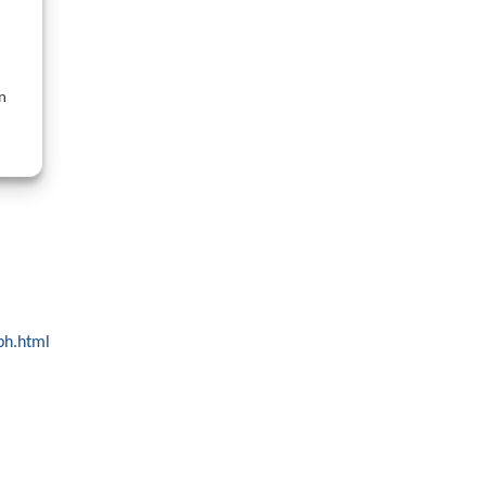
n
bh.html