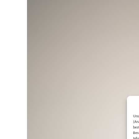
Uns
(An
bes
Bes
Inf