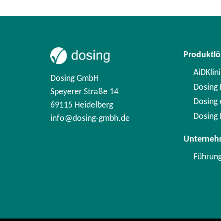
Produktl
AiDKlini
Dosing GmbH
Dosing F
Speyerer Straße 14
Dosing
69115 Heidelberg
Dosing 
info@dosing-gmbh.de
Unterne
Führun