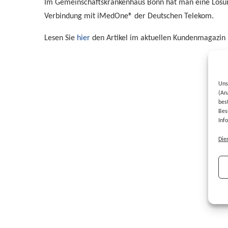
Im Gemeinschaftskrankenhaus Bonn hat man eine Lösung 
Verbindung mit iMedOne® der Deutschen Telekom.
Lesen Sie
hier
den Artikel im aktuellen Kundenmagazin
Uns
(An
bes
Bes
Inf
Die