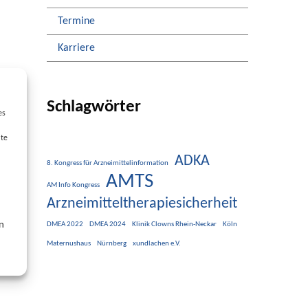
Termine
Karriere
Schlagwörter
es
lte
ADKA
8. Kongress für Arzneimittelinformation
AMTS
AM Info Kongress
Arzneimitteltherapiesicherheit
n
DMEA 2022
DMEA 2024
Klinik Clowns Rhein-Neckar
Köln
Maternushaus
Nürnberg
xundlachen e.V.