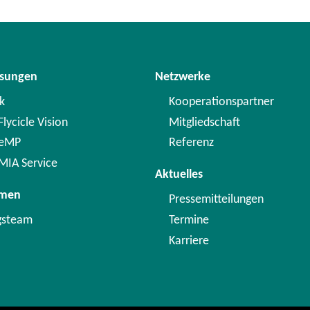
ösungen
Netzwerke
k
Kooperationspartner
lycicle Vision
Mitgliedschaft
 eMP
Referenz
MIA Service
Aktuelles
hmen
Pressemitteilungen
gsteam
Termine
Karriere