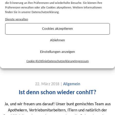
die Erinnerung an Ihre Präferenzen und wiederholte Besuche. Sie können Ihre
7. Juni 2018 |
Allgemein
Präferenzen verwalten oder alle Cookies akzeptieren. Weitere Informationen
finden Sie in unserer Datenschutzerklärung.
Wir können nicht nur
Dienste verwalten
Arzneimitteltherapiesicherheit
Cookies akzeptieren
Auch in diesem Jahr ist das Dosing Sportteam wieder mit 15
Ablehnen
Teilnehmern beim BASF Firmencup am Hockenheimring
gestartet. Trotz hochsommerlicher Temperaturen haben wir
Einstellungen anzeigen
unser Bestes gegeben und bewiesen, dass wir nicht nur digital,
sondern auch sportlich sind.
Cookie-Richtlinie
Datenschutzerklärung
Impressum
22. März 2018 |
Allgemein
Ist denn schon wieder conhIT?
Ja, und wir freuen uns darauf! Unser bunt gemischtes Team aus
Apothekern, Vertriebsmitarbeitern, ITlern und natürlich der