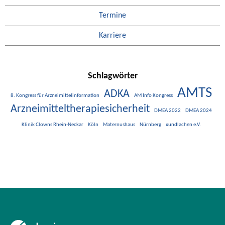
Termine
Karriere
Schlagwörter
AMTS
ADKA
8. Kongress für Arzneimittelinformation
AM Info Kongress
Arzneimitteltherapiesicherheit
DMEA 2022
DMEA 2024
Klinik Clowns Rhein-Neckar
Köln
Maternushaus
Nürnberg
xundlachen e.V.